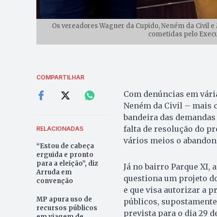
Os vereadores Wagner da Cupido, Neném da Civil e
cometidas pelo Execu
COMPARTILHAR
Com denúncias em várias
Neném da Civil – mais c
bandeira das demandas 
falta de resolução do p
RELACIONADAS
vários meios o abandon
“Estou de cabeça
erguida e pronto
para a eleição”, diz
Já no bairro Parque XI,
Arruda em
questiona um projeto d
convenção
e que visa autorizar a p
MP apura uso de
públicos, supostamente 
recursos públicos
prevista para o dia 29 
em viagem de