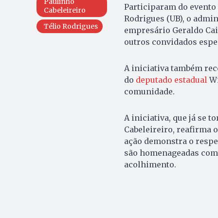
Paulinho
Participaram do evento o
Cabeleireiro
Rodrigues (UB), o admin
Télio Rodrigues
empresário Geraldo Caix
outros convidados espec
A iniciativa também rec
do
deputado estadual
Wi
comunidade.
A iniciativa, que já se
Cabeleireiro, reafirma
ação demonstra o respei
são homenageadas com 
acolhimento.