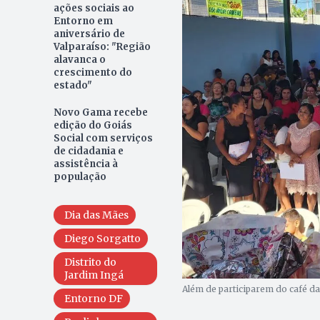
ações sociais ao
Entorno em
aniversário de
Valparaíso: "Região
alavanca o
crescimento do
estado"
Novo Gama recebe
edição do Goiás
Social com serviços
de cidadania e
assistência à
população
Dia das Mães
Diego Sorgatto
Distrito do
Jardim Ingá
Além de participarem do café d
Entorno DF