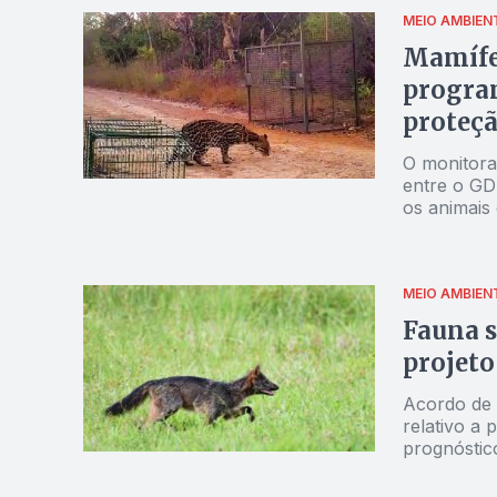
MEIO AMBIEN
Mamífer
progra
proteçã
O monitora
entre o GD
os animais 
veados-mat
diversa fa
MEIO AMBIEN
Fauna s
projeto
Acordo de c
relativo a 
prognóstico
espécies e