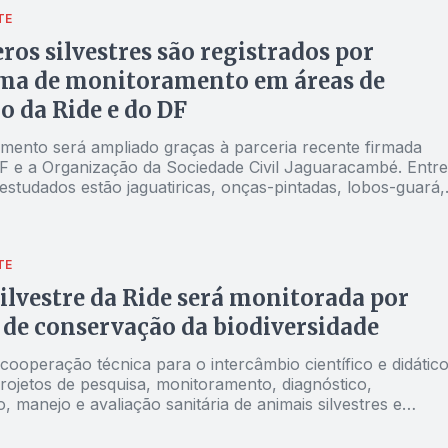
TE
os silvestres são registrados por
ma de monitoramento em áreas de
o da Ride e do DF
mento será ampliado graças à parceria recente firmada
F e a Organização da Sociedade Civil Jaguaracambé. Entre
estudados estão jaguatiricas, onças-pintadas, lobos-guará,
eiros, raposas-do-campo, tamanduás e outras espécies d
una do Cerrado
TE
ilvestre da Ride será monitorada por
 de conservação da biodiversidade
ooperação técnica para o intercâmbio científico e didátic
projetos de pesquisa, monitoramento, diagnóstico,
, manejo e avaliação sanitária de animais silvestres e
xóticas abrange a região do Entorno e o DF