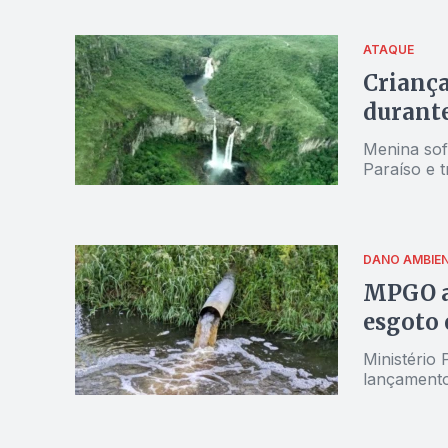
ATAQUE
Criança
durante
Menina sofr
Paraíso e t
DANO AMBIE
MPGO ac
esgoto
Ministério 
lançamento 