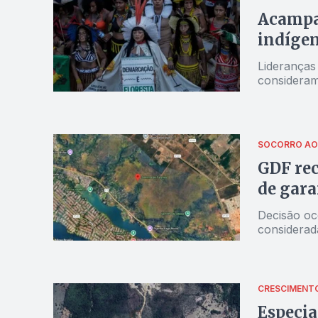
Acampam
indígen
Lideranças
consideram
SOCORRO AO
GDF rec
de gara
Decisão oc
considerada
CRESCIMENT
Especia