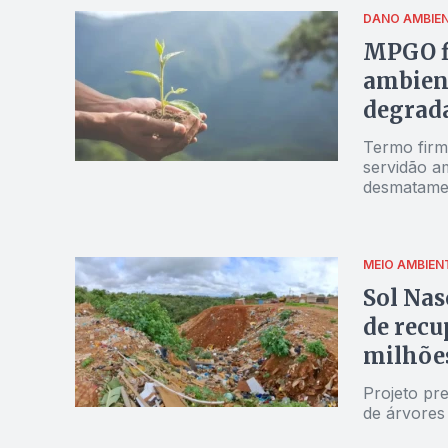
DANO AMBIE
MPGO f
ambient
degrad
Termo firm
servidão a
desmatamen
Fazenda Sa
MEIO AMBIEN
Sol Nas
de recu
milhõe
Projeto pr
de árvores