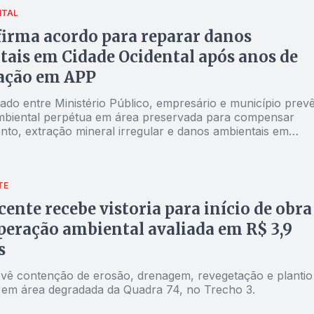
NTAL
irma acordo para reparar danos
ais em Cidade Ocidental após anos de
ação em APP
ado entre Ministério Público, empresário e município prev
mbiental perpétua em área preservada para compensar
to, extração mineral irregular e danos ambientais em
ia Velha.
TE
cente recebe vistoria para início de obra
peração ambiental avaliada em R$ 3,9
s
evê contenção de erosão, drenagem, revegetação e plantio
 em área degradada da Quadra 74, no Trecho 3.