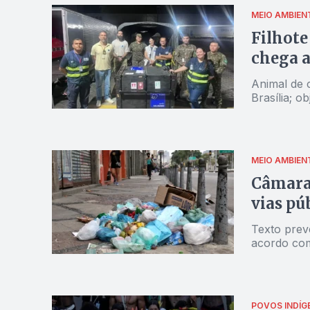
MEIO AMBIEN
Filhote
chega a
Animal de 
Brasília; o
MEIO AMBIEN
Câmara 
vias pú
Texto prev
acordo com
POVOS INDÍG