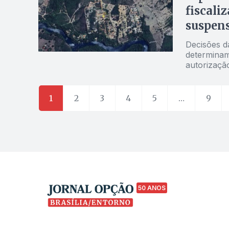
fiscali
suspens
Decisões d
determinam
autorizaçã
1
2
3
4
5
…
9
50 ANOS