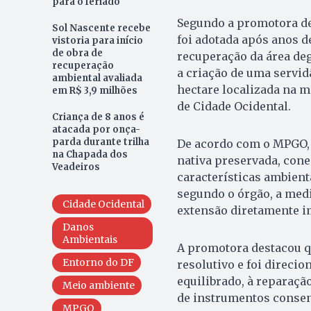
para o feriado
Segundo a promotora de 
Sol Nascente recebe
foi adotada após anos 
vistoria para início
de obra de
recuperação da área de
recuperação
a criação de uma servid
ambiental avaliada
hectare localizada na m
em R$ 3,9 milhões
de Cidade Ocidental.
Criança de 8 anos é
atacada por onça-
parda durante trilha
De acordo com o MPGO, 
na Chapada dos
nativa preservada, cone
Veadeiros
características ambien
segundo o órgão, a med
Cidade Ocidental
extensão diretamente i
Danos
Ambientais
A promotora destacou qu
Entorno do DF
resolutivo e foi direci
equilibrado, à reparaçã
Meio ambiente
de instrumentos consens
MPGO