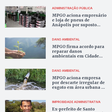
drenagem urbana
ADMINISTRAÇÃO PÚBLICA
MPGO aciona empresário
e loja de pneus de
Anápolis por suposto
prejuízo de R$ 35,5 mil
aos cofres de Abadiânia
DANO AMBIENTAL
MPGO firma acordo para
reparar danos
ambientais em Cidade
Ocidental após anos de
degradação em APP
DANO AMBIENTAL
MPGO aciona empresa
por descarte irregular de
esgoto em área urbana de
Formosa
IMPROBIDADE ADMINISTRATIVA
Ex-prefeito de Santo