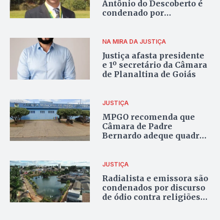
Antônio do Descoberto é
condenado por
improbidade
administrativa após
denúncia do MPGO
NA MIRA DA JUSTIÇA
Justiça afasta presidente
e 1º secretário da Câmara
de Planaltina de Goiás
JUSTIÇA
MPGO recomenda que
Câmara de Padre
Bernardo adeque quadro
de servidores e realize
concurso público
JUSTIÇA
Radialista e emissora são
condenados por discurso
de ódio contra religiões
de matriz africana em
Formosa