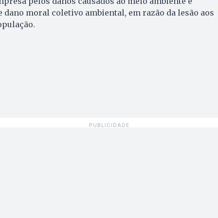
mpresa pelos danos causados ao meio ambiente e
e dano moral coletivo ambiental, em razão da lesão aos
opulação.