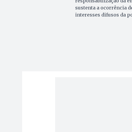
responsabilização da e
sustenta a ocorrência d
interesses difusos da p