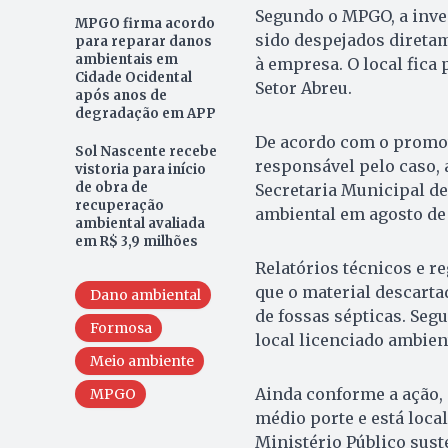
Segundo o MPGO, a inves
MPGO firma acordo
sido despejados direta
para reparar danos
ambientais em
à empresa. O local fica
Cidade Ocidental
Setor Abreu.
após anos de
degradação em APP
De acordo com o promot
Sol Nascente recebe
responsável pelo caso,
vistoria para início
de obra de
Secretaria Municipal de
recuperação
ambiental em agosto de 
ambiental avaliada
em R$ 3,9 milhões
Relatórios técnicos e r
que o material descarta
Dano ambiental
de fossas sépticas. Seg
Formosa
local licenciado ambie
Meio ambiente
Ainda conforme a ação, 
MPGO
médio porte e está loca
Ministério Público sust