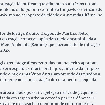
tigação identificou que efluentes sanitários teriam
mente no solo por um caminhão limpa-fossa vinculado
 próximo ao aeroporto da cidade e à Avenida Rifânia, no
or de Justiça Ramiro Carpenedo Martins Netto,
 a apuração começou após denúncia encaminhada à
 Meio Ambiente (Semma), que lavrou auto de infração
2025.
egistros fotográficos reunidos no inquérito apontam
do era esgoto sanitário bruto proveniente da limpeza
undo o MP, os resíduos deveriam ter sido destinados a
ntalmente ou a uma estação de tratamento adequada.
a área afetada possui vegetação nativa de pequeno e
lizada em região urbana cercada por residências. O
enta que o descarte irregular pode comprometer a