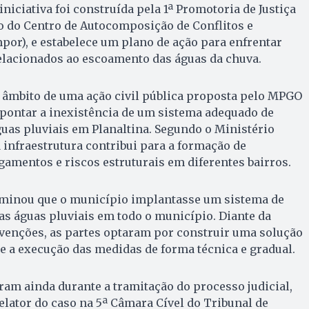
niciativa foi construída pela 1ª Promotoria de Justiça
o do Centro de Autocomposição de Conflitos e
por), e estabelece um plano de ação para enfrentar
elacionados ao escoamento das águas da chuva.
o âmbito de uma ação civil pública proposta pelo MPGO
apontar a inexistência de um sistema adequado de
uas pluviais em Planaltina. Segundo o Ministério
a infraestrutura contribui para a formação de
gamentos e riscos estruturais em diferentes bairros.
erminou que o município implantasse um sistema de
as águas pluviais em todo o município. Diante da
venções, as partes optaram por construir uma solução
 a execução das medidas de forma técnica e gradual.
am ainda durante a tramitação do processo judicial,
lator do caso na 5ª Câmara Cível do Tribunal de