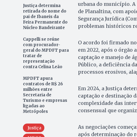
urbana do município. A i
Justiça determina
de Planaltina, com apoi
retirada do nome do
pai de Ibaneis da
Segurança Jurídica (Com
Feira Permanente do
problemas históricos r
Núcleo Bandeirante
Cappelli se reúne
O acordo foi firmado n
com procurador-
em 2022, após o órgão 
geral do MPDFT para
tratar de
captação e manejo de ág
representação
Público, a deficiência d
contra Celina Leão
processos erosivos, ala
MPDFT apura
contratos de R$ 26
Em 2024, a Justiça det
milhões entre
Secretaria de
captação e destinação d
Turismo e empresas
complexidade das inter
ligadas ao
consensual que organize
Metrópoles
As negociações começar
Justiça
após determinação do re