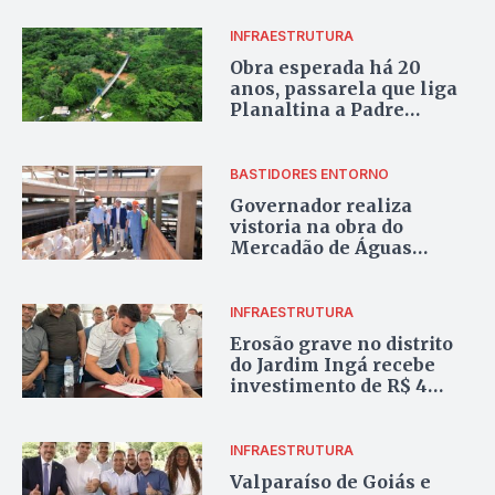
Gama e Valparaíso
INFRAESTRUTURA
Obra esperada há 20
anos, passarela que liga
Planaltina a Padre
Bernardo é entregue à
população
BASTIDORES ENTORNO
Governador realiza
vistoria na obra do
Mercadão de Águas
Lindas de Goiás
INFRAESTRUTURA
Erosão grave no distrito
do Jardim Ingá recebe
investimento de R$ 4
milhões para obra
INFRAESTRUTURA
Valparaíso de Goiás e