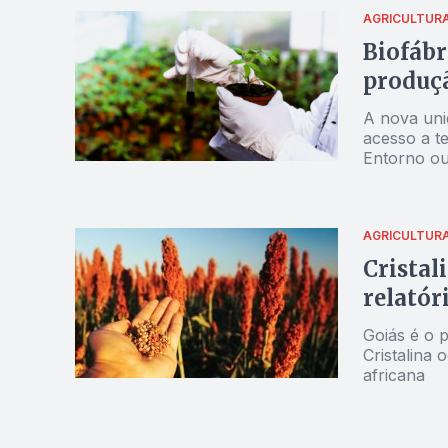
AGRICULTUR
Biofábr
produçã
A nova uni
acesso a t
Entorno ou
impulsiona
AGRICULTUR
Cristal
relatór
Goiás é o p
Cristalina
africana