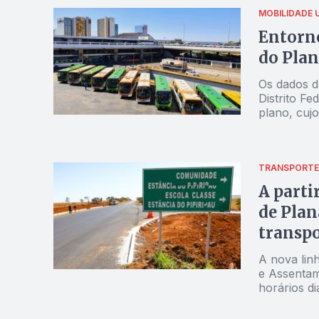
MOBILIDADE 
Entorno
do Plan
Os dados d
Distrito Fe
plano, cuj
pelo Jorna
região
TRANSPORTE
A parti
de Plan
transpo
A nova linh
e Assentam
horários d
sobre a in