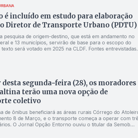
URBANA
 é incluído em estudo para elaboração
o Diretor de Transporte Urbano (PDTU)
a pesquisa de origem-destino, que está em andamento no
deral e 13 municípios, servirão de base para o escopo do
o texto será votado em 2025 na CLDF. Fontes entrevistadas
l Opção Entorno destacaram a importância do PDTU para 
r desta segunda-feira (28), os moradores
altina terão uma nova opção de
rte coletivo
a de ônibus beneficiará as áreas rurais Córrego do Atoleir
ento 8 de Março, e o transporte começa a operar com tr
iários. O Jornal Opção Entorno ouviu o titular da Semob
ovação na região