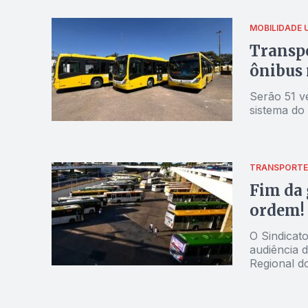
MOBILIDADE 
Transpo
ônibus
Serão 51 ve
sistema do
TRANSPORTE
Fim da 
ordem!
O Sindicat
audiência d
Regional d