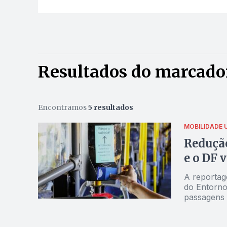
Resultados do marcado
Encontramos
5 resultados
MOBILIDADE 
Redução
e o DF 
A reportag
do Entorno,
passagens e
até 2025. 
nas negoci