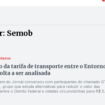
r: Semob
URBANA
 da tarifa de transporte entre o Entorn
volta a ser analisada
em do Jornal conversou com participantes do chamado G
 grupo que estuda alternativas para reduzir o valor das
ntre o Distrito Federal e cidades circunvizinhas para R$ 5
Por enquanto, ainda não há acordo, embora haja avanços
ações