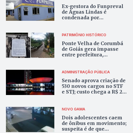
Ex-gestora do Funpreval
de Águas Lindas é
condenada por
improbidade
administrativa
PATRIMÔNIO HISTÓRICO
Ponte Velha de Corumbá
de Goiás gera impasse
entre prefeitura,
moradores e Ministério
Público
ADMINISTRAÇÃO PÚBLICA
Senado aprova criação de
530 novos cargos no STF
e STJ; custo chega a R$ 25
milhões
NOVO GAMA
Dois adolescentes caem
de ônibus em movimento;
suspeita é de que