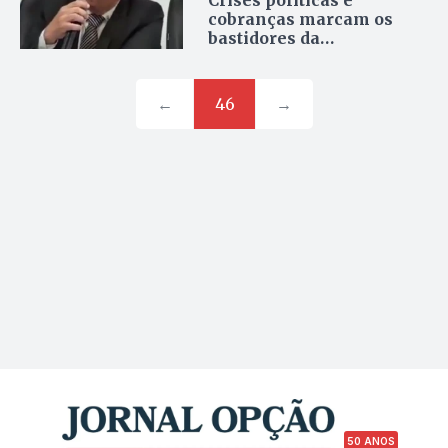
Crises políticas e
cobranças marcam os
bastidores da
administração em
Formosa
←
46
→
50 ANOS