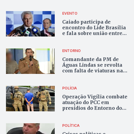
acionaram alavanca de
emergência
EVENTO
Caiado participa de
encontro do Lide Brasília
e fala sobre união entre
governo e setor produtivo
ENTORNO
Comandante da PM de
Águas Lindas se revolta
com falta de viaturas nas
ruas durante a
madrugada
POLÍCIA
Operação Vigília combate
atuação do PCC em
presídios do Entorno do
DF
POLÍTICA