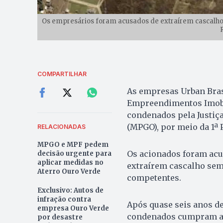
Os empresários foram acusados de extraírem cascalho 
COMPARTILHAR
As empresas Urban Bras
Empreendimentos Imobil
condenados pela Justiça
(MPGO), por meio da 1ª 
RELACIONADAS
MPGO e MPF pedem
Os acionados foram acu
decisão urgente para
aplicar medidas no
extraírem cascalho sem
Aterro Ouro Verde
competentes.
Exclusivo: Autos de
infração contra
Após quase seis anos de
empresa Ouro Verde
condenados cumpram as
por desastre