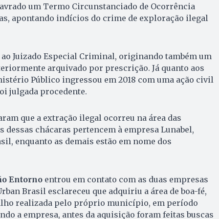
 lavrado um Termo Circunstanciado de Ocorrência
s, apontando indícios do crime de exploração ilegal
ao Juizado Especial Criminal, originando também um
eriormente arquivado por prescrição. Já quanto aos
istério Público ingressou em 2018 com uma ação civil
foi julgada procedente.
ram que a extração ilegal ocorreu na área das
as dessas chácaras pertencem à empresa Lunabel,
asil, enquanto as demais estão em nome dos
ão Entorno
entrou em contato com as duas empresas
rban Brasil esclareceu que adquiriu a área de boa-fé,
alho realizada pelo próprio município, em período
ndo a empresa, antes da aquisição foram feitas buscas