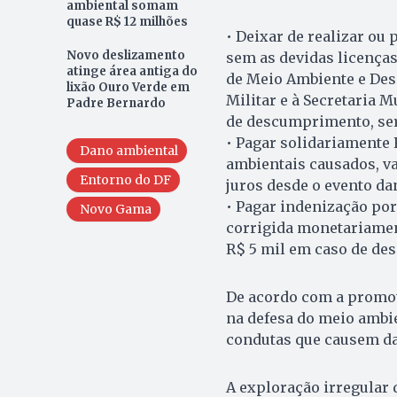
ambiental somam
quase R$ 12 milhões
• Deixar de realizar ou
Novo deslizamento
sem as devidas licenças
atinge área antiga do
de Meio Ambiente e Dese
lixão Ouro Verde em
Militar e à Secretaria 
Padre Bernardo
de descumprimento, ser
• Pagar solidariamente
Dano ambiental
ambientais causados, va
Entorno do DF
juros desde o evento da
• Pagar indenização por
Novo Gama
corrigida monetariament
R$ 5 mil em caso de d
De acordo com a promot
na defesa do meio ambie
condutas que causem da
A exploração irregular 