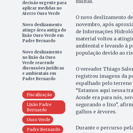
multas.
decisão urgente para
aplicar medidas no
Aterro Ouro Verde
O novo deslizamento de
novembro, após aproxi
Novo deslizamento
atinge área antiga do
de Informações Hidroló
lixão Ouro Verde em
material voltou a ating
Padre Bernardo
ambiental e levando à 
Novo deslizamento
população devido ao ri
no lixão da Ouro
Verde reacende
discussões jurídicas
O vereador Thiago Salom
e ambientais em
registrou imagens da po
Padre Bernardo
espalhado pelo terreno 
“Estamos aqui nessa tra
Fiscalização
Aonde era para nós, ser
segurando o lixo”, afi
Lixão Padre
Bernardo
galhos e árvores.
Ouro Verde
Durante o percurso pela
Padre Bernardo