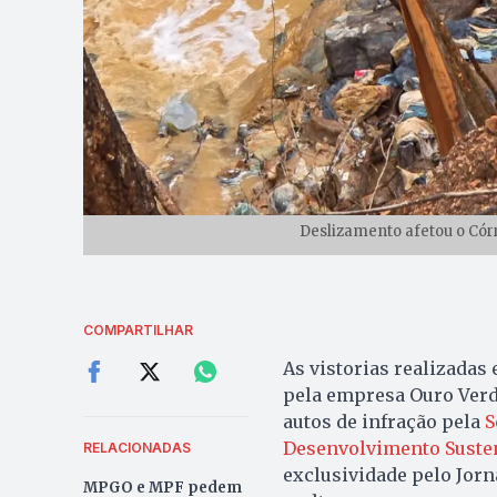
Deslizamento afetou o Cór
COMPARTILHAR
As vistorias realizadas
pela empresa Ouro Ver
autos de infração pela
S
Desenvolvimento Susten
RELACIONADAS
exclusividade pelo Jorn
MPGO e MPF pedem