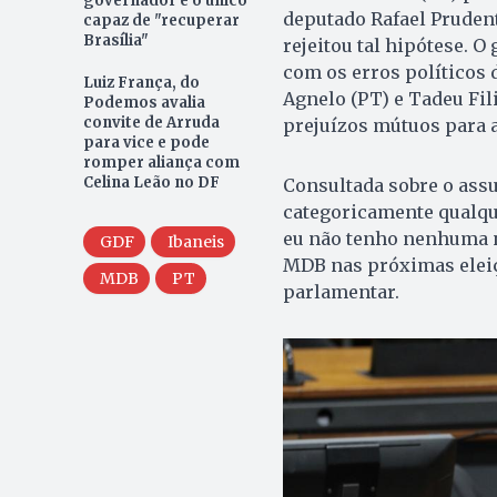
governador é o único
deputado Rafael Prudent
capaz de "recuperar
Brasília"
rejeitou tal hipótese. O
com os erros políticos 
Luiz França, do
Agnelo (PT) e Tadeu Fil
Podemos avalia
convite de Arruda
prejuízos mútuos para a
para vice e pode
romper aliança com
Celina Leão no DF
Consultada sobre o assu
categoricamente qualque
eu não tenho nenhuma no
GDF
Ibaneis
MDB nas próximas eleiçõ
MDB
PT
parlamentar.