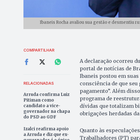
Ibaneis Rocha avaliou sua gestão e desmentiu ru
COMPARTILHAR
A declaração ocorreu du
portal de notícias de Br
Ibaneis postou em suas
consciência de que seu 
RELACIONADAS
pagamento”. Além disso
Arruda confirma Luiz
programa de reestrutura
Pitiman como
dívidas que totalizam bi
candidato a vice-
governador na chapa
obrigações herdadas da 
do PSD ao GDF
Izalci reafirma apoio
Quanto às especulações 
a Arruda e diz que ex-
Trabalhadores (PT) para