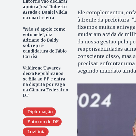
Entorno vão declarar
apoio a José Roberto
Ele complementou, enfa
Arruda e Daniel Vilela
na quarta-feira
à frente da prefeitura.
fizemos muitas entreg
“Não só apoio como
mudaram a vida de milha
voto nele”, diz
Adriano do Baldy
da nossa gestão pela po
sobrepré-
responsabilidades aum
candidatura de Fábio
consciente disso, mas 
Corrêa
precisar enfrentar uma 
Valdirene Tavares
segundo mandato ainda 
deixa Republicanos,
se filia ao PP e entra
na disputa por vaga
na Câmara Federal no
DF
Diplomação
Entorno do DF
Luziânia