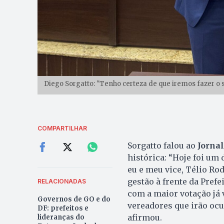
Diego Sorgatto: "Tenho certeza de que iremos fazer o
COMPARTILHAR
Sorgatto falou ao
Jornal
histórica: “Hoje foi um 
eu e meu vice, Télio R
gestão à frente da Prefe
RELACIONADAS
com a maior votação já 
Governos de GO e do
vereadores que irão ocu
DF: prefeitos e
afirmou.
lideranças do