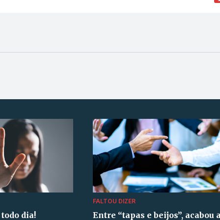
FALTOU DIZER
todo dia!
Entre “tapas e beijos”, acabou 