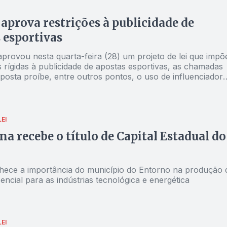
aprova restrições à publicidade de
 esportivas
provou nesta quarta-feira (28) um projeto de lei que impõ
 rígidas à publicidade de apostas esportivas, as chamadas
posta proíbe, entre outros pontos, o uso de influenciadore
rtistas em campanhas, além de limitar horários e canais de
. O texto segue para análise na Câmara dos Deputados.
EI
ina recebe o título de Capital Estadual do
nhece a importância do município do Entorno na produção 
encial para as indústrias tecnológica e energética
EI