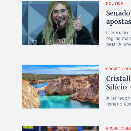
POLÍTICA
Senado 
apostas
O Senado a
regras mais
bets. A pro
atletas e a
divulgação
PROJETO DE L
Cristal
Silício
A lei reco
minério ess
PROJETO DE L