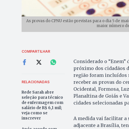
As provas do CPNU estão previstas para o dia 5 de mai
maior número de 
COMPARTILHAR
Considerado o “Enem” d
próximo dos cidadãos do
região foram incluídos
receber as provas do ce
RELACIONADAS
Ocidental, Formosa, Luz
Rede Sarah abre
Planaltina de Goiás e Va
seleção para técnico
cidades selecionadas pa
de enfermagem com
salário de R$ 6,1 mil;
veja como se
A medida vai facilitar 
inscrever
adjacente a Brasília, t