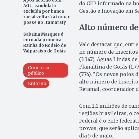
Após acordo com
do CEP informado na ho
AGU, candidata
Gestão e Inovação em Se
excluída por banca
racial voltará a tomar
posse no Itamaraty
Alto número de 
Sabrina Marques é
coroada primeira
Vale destacar que, entr
Rainha do Rodeio de
Valparaíso de Goiás
no número de inscritos 
(3.347), Águas Lindas de 
Planaltina de Goiás (1.7
Concurso
público
(774). “Os novos polos 
alto número de inscrito
Entorno
Retamal, coordenador de
Com 2,1 milhões de can
regiões brasileiras, o c
Federal é o ente federa
provas, que serão aplic
dia 5 de maio.