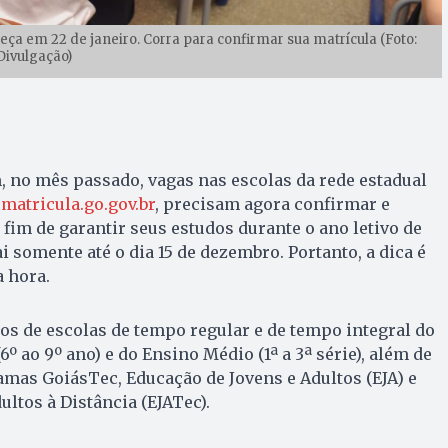
eça em 22 de janeiro. Corra para confirmar sua matrícula (Foto:
Divulgação)
, no mês passado, vagas nas escolas da rede estadual
atricula.go.gov.br
, precisam agora confirmar e
a fim de garantir seus estudos durante o ano letivo de
ai somente até o dia 15 de dezembro. Portanto, a dica é
a hora.
os de escolas de tempo regular e de tempo integral do
º ao 9º ano) e do Ensino Médio (1ª a 3ª série), além de
mas GoiásTec, Educação de Jovens e Adultos (EJA) e
ltos à Distância (EJATec).