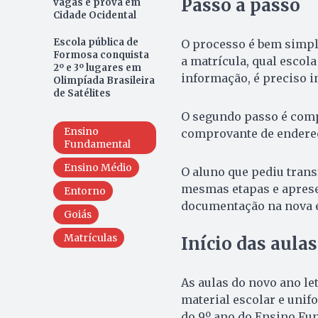
Passo a passo
vagas e prova em
Cidade Ocidental
Escola pública de
O processo é bem simple
Formosa conquista
a matrícula, qual escola
2º e 3º lugares em
informação, é preciso i
Olimpíada Brasileira
de Satélites
O segundo passo é comp
Ensino
comprovante de endereço
Fundamental
Ensino Médio
O aluno que pediu trans
mesmas etapas e aprese
Entorno
documentação na nova e
Goiás
Matrículas
Início das aulas
As aulas do novo ano le
material escolar e unif
do 9º ano do Ensino Fu