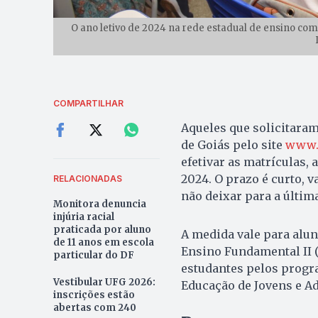
O ano letivo de 2024 na rede estadual de ensino com
COMPARTILHAR
Aqueles que solicitaram
de Goiás pelo site
www.m
efetivar as matrículas, 
2024. O prazo é curto, v
RELACIONADAS
não deixar para a últim
Monitora denuncia
injúria racial
praticada por aluno
A medida vale para alun
de 11 anos em escola
Ensino Fundamental II (6
particular do DF
estudantes pelos progra
Vestibular UFG 2026:
Educação de Jovens e Adu
inscrições estão
abertas com 240