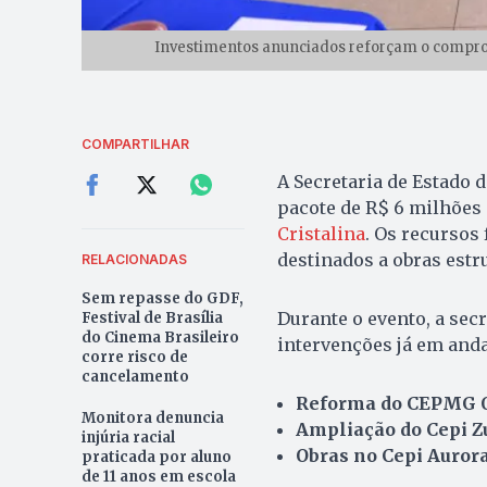
Investimentos anunciados reforçam o compro
COMPARTILHAR
A Secretaria de Estado d
pacote de R$ 6 milhões
Cristalina
. Os recursos
destinados a obras estr
RELACIONADAS
Sem repasse do GDF,
Durante o evento, a secr
Festival de Brasília
do Cinema Brasileiro
intervenções já em and
corre risco de
cancelamento
Reforma do CEPMG 
Monitora denuncia
Ampliação do Cepi Zu
injúria racial
Obras no Cepi Aurora
praticada por aluno
de 11 anos em escola