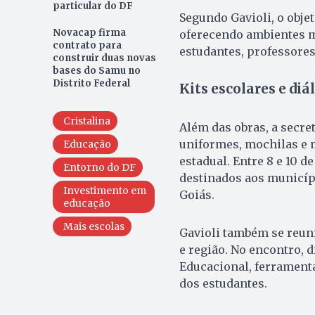
particular do DF
Segundo Gavioli, o objet
Novacap firma
oferecendo ambientes m
contrato para
estudantes, professores
construir duas novas
bases do Samu no
Distrito Federal
Kits escolares e diá
Cristalina
Além das obras, a secre
uniformes, mochilas e m
Educação
estadual. Entre 8 e 10 d
Entorno do DF
destinados aos municíp
Investimento em
Goiás.
educação
Mais escolas
Gavioli também se reuni
e região. No encontro, d
Educacional, ferrament
dos estudantes.