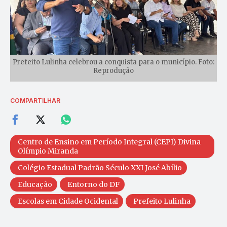
Prefeito Lulinha celebrou a conquista para o município. Foto:
Reprodução
COMPARTILHAR
Centro de Ensino em Período Integral (CEPI) Divina
Olímpio Miranda
Colégio Estadual Padrão Século XXI José Abílio
Educação
Entorno do DF
Escolas em Cidade Ocidental
Prefeito Lulinha