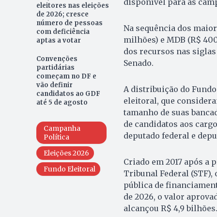
disponível para as camp
eleitores nas eleições
de 2026; cresce
número de pessoas
Na sequência dos maiore
com deficiência
milhões) e MDB (R$ 400
aptas a votar
dos recursos nas sigla
Convenções
Senado.
partidárias
começam no DF e
vão definir
A distribuição do Fundo 
candidatos ao GDF
eleitoral, que consider
até 5 de agosto
tamanho de suas bancad
de candidatos aos cargo
Campanha
deputado federal e deput
Política
Eleições 2026
Criado em 2017 após a 
Fundo Eleitoral
Tribunal Federal (STF),
pública de financiament
de 2026, o valor aprova
alcançou R$ 4,9 bilhões