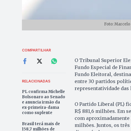
Foto: Marcelo
COMPARTILHAR
O Tribunal Superior Elei
Fundo Especial de Fin
Fundo Eleitoral, destin
entre 30 partidos polít
RELACIONADAS
representatividade das
PL confirma Michelle
Bolsonaro ao Senado
e anuncia irmão da
O Partido Liberal (PL) 
ex-primeira-dama
R$ 881,6 milhões. Em s
como suplente
com aproximadamente R$
Brasil terá mais de
milhões. Juntos, os tr
158,7 milhões de