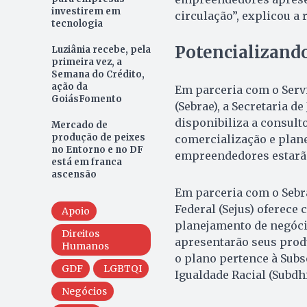
investirem em
circulação”, explicou a
tecnologia
Potencializand
Luziânia recebe, pela
primeira vez, a
Semana do Crédito,
ação da
Em parceria com o Serv
GoiásFomento
(Sebrae), a Secretaria de
disponibiliza a consult
Mercado de
produção de peixes
comercialização e plane
no Entorno e no DF
empreendedores estarão
está em franca
ascensão
Em parceria com o Sebrae
Federal (Sejus) oferece
Apoio
planejamento de negóc
Direitos
apresentarão seus produ
Humanos
o plano pertence à Subs
GDF
LGBTQI
Igualdade Racial (Subdhi
Negócios