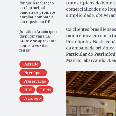
frutos típicos do bioma
diz que fiscalização
será principal
comercializados ao long
bandeira e promete
simplicidade, obtiveram 
ampliar combate à
corrupção no DF
Os clientes brasiliense
Jonathan Araújo quer
numa época em que o tu
disputar vaga na
CLDF e se apresenta
Pirenópolis. Neste cená
como "a voz das
da embaixada britânica,
feiras"
Particular do Patrimôni
Manejo, abarcando 30% 
Cerrado
Pirenópolis
Preservação
RIDE
RPPN
Vagafogo