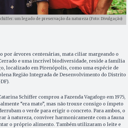
 Schiffer: um legado de preservação da natureza (Foto: Divulgação)
 por árvores centenárias, mata ciliar margeando o
Cerrado e uma incrível biodiversidade, reside a família
ço, localizado em Pirenópolis, como uma espécie de
plena Região Integrada de Desenvolvimento do Distrito
-DF).
Catarina Schiffer comprou a Fazenda Vagafogo em 1975,
ralmente “era mato”, mas não trouxe consigo o ímpeto
errubam o verde para erigir o concreto. Para ambos, o
grar à natureza, conviver harmonicamente com a fauna
antar o próprio alimento. Também utilizaram o leite e