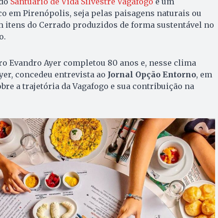
ado
Santuário de Vida Silvestre Vagafogo
é um
co em Pirenópolis, seja pelas paisagens naturais ou
 itens do Cerrado produzidos de forma sustentável no
o.
ro Evandro Ayer completou 80 anos e, nesse clima
 Ayer, concedeu entrevista ao
Jornal Opção Entorno
, em
re a trajetória da Vagafogo e sua contribuição na