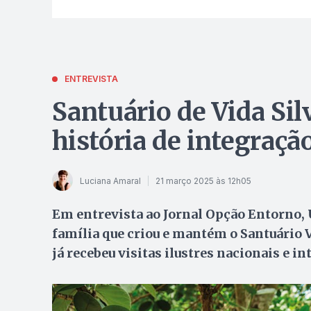
ENTREVISTA
Santuário de Vida Si
história de integraçã
Luciana Amaral
21 março 2025 às 12h05
Em entrevista ao Jornal Opção Entorno, 
família que criou e mantém o Santuário V
já recebeu visitas ilustres nacionais e i