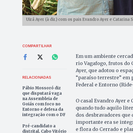
Uirá Ayer (à dir.) com os pais Evandro Ayer e Catarina
COMPARTILHAR
Em um ambiente cercado
rio Vagafogo, frutos do 
Ayer, que adotou o espa
“paraíso terrestre” em 
RELACIONADAS
Federal e Entorno (Ride
Pábio Mossoró diz
que disputará vaga
na Assembleia de
O casal Evandro Ayer e 
Goiás com foco no
quando tudo aquilo lite
Entorno e defesa da
dos desbravadores que d
integração com o DF
importante era se inte
Pré-candidato a
e flora do Cerrado e pl
distrital, Cabo Vitório