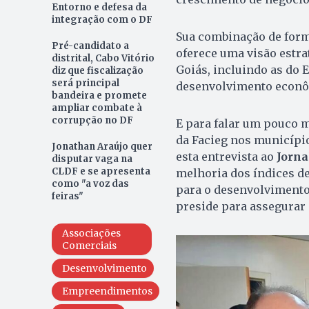
Entorno e defesa da
integração com o DF
Sua combinação de form
Pré-candidato a
oferece uma visão estra
distrital, Cabo Vitório
Goiás, incluindo as do 
diz que fiscalização
será principal
desenvolvimento econômi
bandeira e promete
ampliar combate à
corrupção no DF
E para falar um pouco m
da Facieg nos município
Jonathan Araújo quer
esta entrevista ao
Jorna
disputar vaga na
CLDF e se apresenta
melhoria dos índices d
como "a voz das
para o desenvolvimento 
feiras"
preside para assegurar
Associações
Comerciais
Desenvolvimento
Empreendimentos