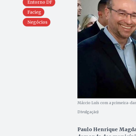
Entorno DF
Facieg
Negócios
Márcio Luís com a primeira-dam
Divulgação)
Paulo Henrique Magdale