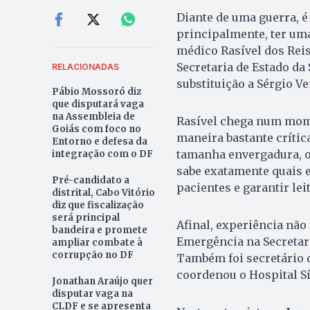
Diante de uma guerra, é 
principalmente, ter uma
médico Rasível dos Reis
Secretaria de Estado da 
RELACIONADAS
substituição a Sérgio Ve
Pábio Mossoró diz
que disputará vaga
na Assembleia de
Rasível chega num mome
Goiás com foco no
maneira bastante crític
Entorno e defesa da
tamanha envergadura, o 
integração com o DF
sabe exatamente quais 
Pré-candidato a
pacientes e garantir lei
distrital, Cabo Vitório
diz que fiscalização
será principal
Afinal, experiência não 
bandeira e promete
Emergência na Secretari
ampliar combate à
corrupção no DF
Também foi secretário d
coordenou o Hospital Sí
Jonathan Araújo quer
disputar vaga na
CLDF e se apresenta