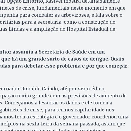
nal Opção Entorno
, Rasível mostra detalhadamente
netes de crise, fundamentais neste momento em que
mpenha para combater as arboviroses, e fala sobre o
ritárias para a secretaria, como a construção do
uas Lindas e a ampliação do Hospital Estadual de
nhor assumiu a Secretaria de Saúde em um
que há um grande surto de casos de dengue. Quais
adas para debelar esse problema e por que começar
vernador Ronaldo Caiado, até por ser médico,
pação muito grande com as previsões de aumento de
s. Começamos a levantar os dados e ele tomou a
gabinetes de crise, para termos capilaridade nos
amos toda a estratégia e o governador coordenou uma
icípios na sexta-feira da semana passada, assim que
resentamos o plano para todos os prefeitos e