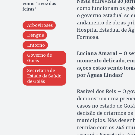
Nesta entrevista ao
Jor
como "a voz das
como funcionam os gabi
feiras"
o governo estadual se e
andamento de obras prio
Arboviroses
Hospital Estadual de Ág
Dengue
Formosa.
Entorno
Luciana Amaral – O se
Governo de
momento delicado, em 
Goiás
ações estão sendo tom
Secretaria de
por Águas Lindas?
Estado da Saúde
de Goiás
Rasível dos Reis – O go
demonstrou uma preocu
casos no estado de Goiá
decisão de criarmos os 
municípios. Nós desenh
reunião com os 246 mun
assumi a Secretaria. Ap