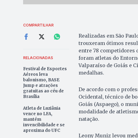
COMPARTILHAR
Realizadas em São Paulo
trouxeram ótimos resul
entre 78 competidores 
foram atletas do Entorn
RELACIONADAS
Valparaíso de Goiás e C
Festival de Esportes
medalhas.
Aéreos leva
balonismo, BASE
Jump e atrações
De acordo com o profess
gratuitas ao céu de
Ocidental, técnico de b
Brasília
Goiás (Aspaego), o muni
Atleta de Luziânia
modalidade de atletism
vence no LFA,
natação.
mantém
invencibilidade e se
aproxima do UFC
Leony Muniz levou meda