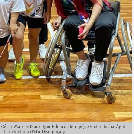
 César, Marcos Dias e Igor Eduardo (em pé), e Victor Rocha, Ágata
 Lara Victoria (Foto: Divulgação)