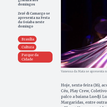
gratuita aos
domingos
Zezé di Camargo se
apresenta na Festa
da Goiaba neste
domingo
Brasília
Cultura
Parque da
Cidade
Vanessa da Mata se apresenta nes
Hoje, sexta-feira (16),
Céu, Play Crew, Coletivo
palco a baiana Luedji Lu
Margaridas, entre outr