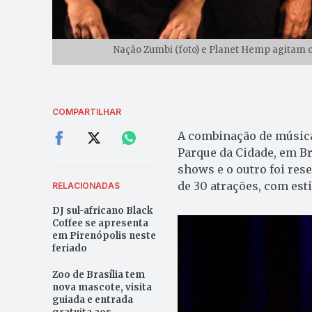
Nação Zumbi (foto) e Planet Hemp agitam o
COMPARTILHAR
A combinação de música
Parque da Cidade, em Br
shows e o outro foi res
de 30 atrações, com est
RELACIONADAS
DJ sul-africano Black
Coffee se apresenta
em Pirenópolis neste
feriado
Zoo de Brasília tem
nova mascote, visita
guiada e entrada