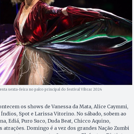
ta sexta-feira no palco principal do festival Vibrar 2024
 acontecem os shows de Vanessa da Mata, Alice Caymmi,
 Índios, Spot e Larissa Vitorino. No sábado, sobem ao
na, Ediá, Puro Suco, Duda Beat, Chicco Aquino,
as atrações. Domingo é a vez dos grandes Nação Zumbi