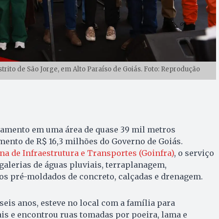
trito de São Jorge, em Alto Paraíso de Goiás. Foto: Reprodução
lçamento em uma área de quase 39 mil metros
mento de R$ 16,3 milhões do Governo de Goiás.
a de Infraestrutura e Transportes (Goinfra)
, o serviço
galerias de águas pluviais, terraplanagem,
s pré-moldados de concreto, calçadas e drenagem.
seis anos, esteve no local com a família para
is e encontrou ruas tomadas por poeira, lama e