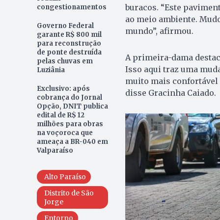
buracos. “Este paviment
congestionamentos
ao meio ambiente. Mudou
Governo Federal
mundo”, afirmou.
garante R$ 800 mil
para reconstrução
de ponte destruída
A primeira-dama destac
pelas chuvas em
Isso aqui traz uma mud
Luziânia
muito mais confortável 
Exclusivo: após
disse Gracinha Caiado.
cobrança do Jornal
Opção, DNIT publica
edital de R$ 12
milhões para obras
na voçoroca que
ameaça a BR-040 em
Valparaíso
Alto Paraíso
Distrito de São
Jorge
Entorno