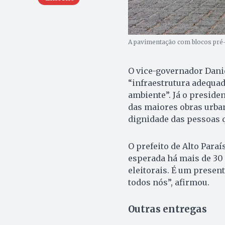
A pavimentação com blocos pré
O vice-governador Danie
“infraestrutura adequad
ambiente”. Já o presiden
das maiores obras urban
dignidade das pessoas 
O prefeito de Alto Para
esperada há mais de 3
eleitorais. É um presen
todos nós”, afirmou.
Outras entregas