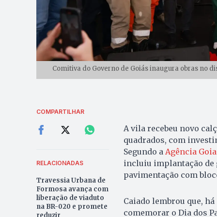
Comitiva do Governo de Goiás inaugura obras no dis
COMPARTILHAR
A vila recebeu novo ca
quadrados, com investi
Segundo a
Agência Goian
incluiu implantação de 
RELACIONADAS
pavimentação com bloco
Travessia Urbana de
Formosa avança com
liberação de viaduto
Caiado lembrou que, há 
na BR-020 e promete
comemorar o Dia dos Pa
reduzir