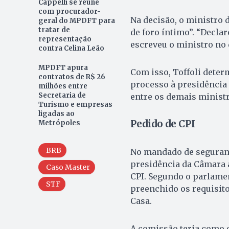
Cappelli se reúne
com procurador-
Na decisão, o ministro 
geral do MPDFT para
tratar de
de foro íntimo”. “Decla
representação
escreveu o ministro no
contra Celina Leão
MPDFT apura
Com isso, Toffoli deter
contratos de R$ 26
processo à presidência 
milhões entre
Secretaria de
entre os demais ministr
Turismo e empresas
ligadas ao
Pedido de CPI
Metrópoles
BRB
No mandado de seguranç
presidência da Câmara a
Caso Master
CPI. Segundo o parlamen
STF
preenchido os requisit
Casa.
A comissão teria como o