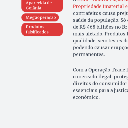
Aparecida de
Propriedade Imaterial e
Goiânia
contrafeitos causa prej
Megaoperação
saúde da população. Só 
de R$ 468 bilhões no Br
Produtos
falsificados
mais afetado. Produtos 
qualidade, sem testes d
podendo causar erupções
permanentes.
Com a Operação Trade 
o mercado ilegal, prote
direitos do consumidor 
essenciais para a justiç
econômico.