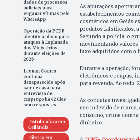
dados de processos
As apurações apontaram
judiciais para
estabelecimentos comerc
enganar vítimas pelo
WhatsApp
cosméticos em Goiás es
produtos falsificados, 
Operação da PCDF
Segundo a polícia, o gr
identifica plano para
ataques à Esplanada
movimentando valores q
dos Ministérios
luxo adquiridos com o lu
durante eleições de
2026
Durante a operação, fo
Leonan Gomes
eletrônicos e roupas, i
continua
desaparecido após
para revenda. Ao todo, 2
sair de casa para
entrevista de
emprego há 42 dias
As condutas investigad
sem respostas
uso indevido de marca, 
consumo, crime contra 
Distribuidora em
dinheiro.
Ceilândia
Fábrica em
A
CORF- Coordenação de