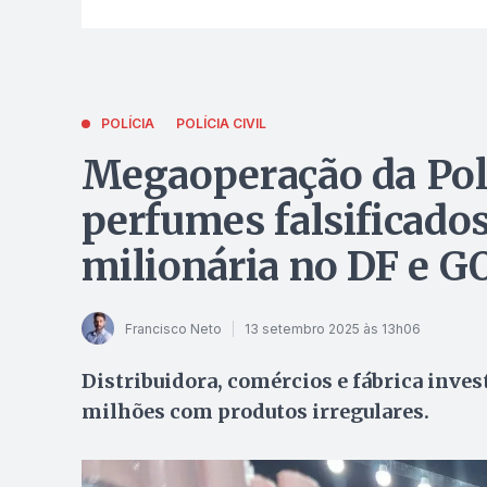
POLÍCIA
POLÍCIA CIVIL
Megaoperação da Polí
perfumes falsificad
milionária no DF e G
Francisco Neto
13 setembro 2025 às 13h06
Distribuidora, comércios e fábrica inv
milhões com produtos irregulares.