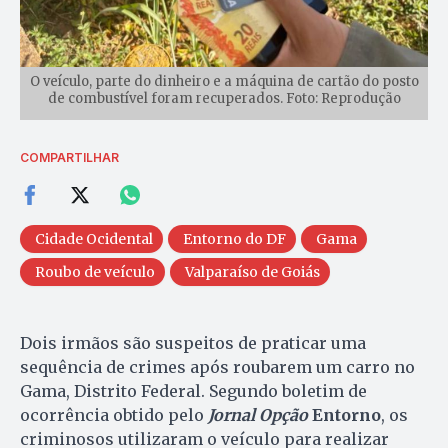
O veículo, parte do dinheiro e a máquina de cartão do posto
de combustível foram recuperados. Foto: Reprodução
COMPARTILHAR
Cidade Ocidental
Entorno do DF
Gama
Roubo de veículo
Valparaíso de Goiás
Dois irmãos são suspeitos de praticar uma
sequência de crimes após roubarem um carro no
Gama, Distrito Federal. Segundo boletim de
ocorrência obtido pelo
Jornal Opção
Entorno
, os
criminosos utilizaram o veículo para realizar