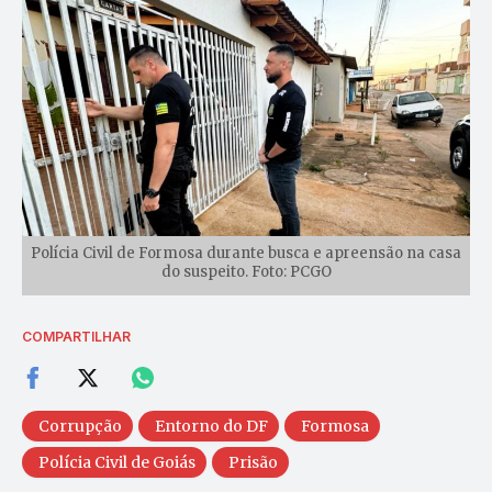
Polícia Civil de Formosa durante busca e apreensão na casa
do suspeito. Foto: PCGO
COMPARTILHAR
Corrupção
Entorno do DF
Formosa
Polícia Civil de Goiás
Prisão