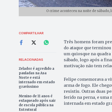
O crime aconteceu na noite de sábado, l
COMPARTILHAR
Três homens foram pres
do ataque que terminou 
um quiosque na quadra 1
sábado, logo após a fina
RELACIONADAS
motivação não tem relaç
Zelador é agredido a
pauladas na Asa
Norte e está
Felipe comemorava a vi
internado em estado
arma de fogo. Ele chego
gravíssimo
resistiu. Outras duas 
Menino de 11 anos é
ferido na perna, e uma m
esfaqueado após sair
internada em estado gra
de escola pública na
Estrutural