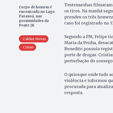
Testemunhas filmaram d
Corpo de homem é
os tiros. Na manhã segui
encontrado no Lago
Paranoá, nas
prendeu os três homens
proximidades da
caso foi registrado na 
Ponte JK
Segundo a PM, Felipe ti
Caldas Novas
Maria da Penha, desacato
Crime
Benedito possuía registr
porte de drogas. Cristi
perturbação do sossego
O quiosque onde tudo a
violência e informou que
procurada para atualiz
resposta.