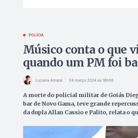
POLÍCIA
Músico conta o que v
quando um PM foi ba
Luciana Amaral
04 março 2024 às 16h06
A morte do policial militar de Goiás Die
bar de Novo Gama, teve grande repercuss
da dupla Allan Cassio e Palito, relata o q