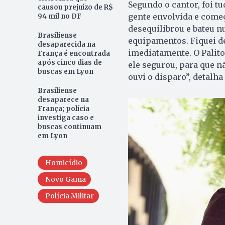
Segundo o cantor, foi t
causou prejuízo de R$
gente envolvida e come
94 mil no DF
desequilibrou e bateu n
Brasiliense
equipamentos. Fiquei d
desaparecida na
imediatamente. O Palito
França é encontrada
após cinco dias de
ele segurou, para que n
buscas em Lyon
ouvi o disparo”, detalha
Brasiliense
desaparece na
França; polícia
investiga caso e
buscas continuam
em Lyon
Homicídio
Novo Gama
Polícia Militar