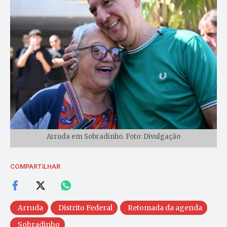
Arruda em Sobradinho. Foto: Divulgação
COMPARTILHAR
Arruda
Distrito Federal
Retomada da agenda
Sobradinho