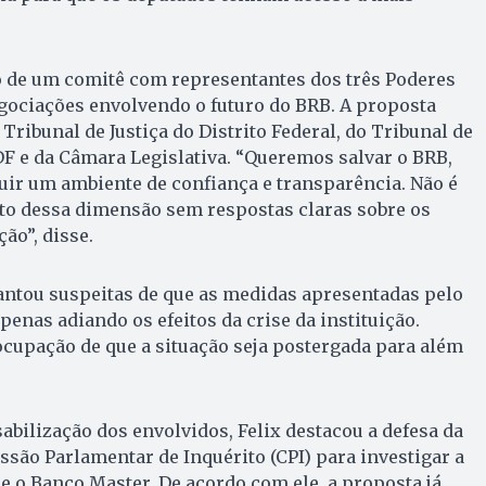
o de um comitê com representantes dos três Poderes
ociações envolvendo o futuro do BRB. A proposta
 Tribunal de Justiça do Distrito Federal, do Tribunal de
F e da Câmara Legislativa. “Queremos salvar o BRB,
ir um ambiente de confiança e transparência. Não é
eto dessa dimensão sem respostas claras sobre os
ão”, disse.
ntou suspeitas de que as medidas apresentadas pelo
enas adiando os efeitos da crise da instituição.
ocupação de que a situação seja postergada para além
abilização dos envolvidos, Felix destacou a defesa da
são Parlamentar de Inquérito (CPI) para investigar a
e o Banco Master. De acordo com ele, a proposta já