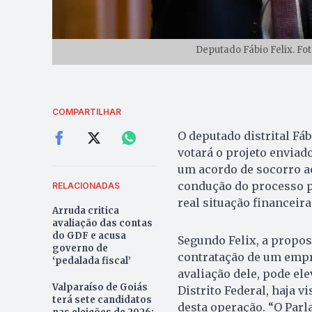
Deputado Fábio Felix. Fo
COMPARTILHAR
O deputado distrital Fá
votará o projeto enviado
um acordo de socorro ao
condução do processo pe
RELACIONADAS
real situação financeira
Arruda critica
avaliação das contas
do GDF e acusa
Segundo Felix, a propo
governo de
contratação de um empré
‘pedalada fiscal’
avaliação dele, pode el
Valparaíso de Goiás
Distrito Federal, haja v
terá sete candidatos
desta operação. “O Par