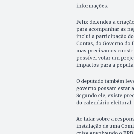
informações.
Felix defendeu a criaçã
para acompanhar as neg
inclui a participação do
Contas, do Governo do D
mas precisamos constru
possível votar um proj
impactos para a populaç
O deputado também leva
governo possam estar ap
Segundo ele, existe pre
do calendário eleitoral.
Ao falar sobre a respons
instalação de uma Comis
crise envolvendo o BRB 