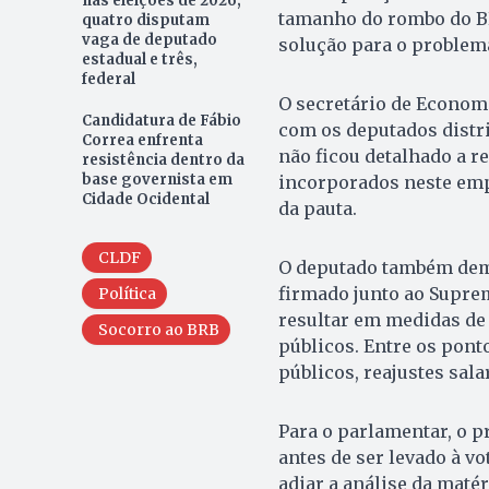
nas eleições de 2026;
tamanho do rombo do BR
quatro disputam
vaga de deputado
solução para o problema
estadual e três,
federal
O secretário de Economia
Candidatura de Fábio
com os deputados distri
Correa enfrenta
não ficou detalhado a r
resistência dentro da
base governista em
incorporados neste emp
Cidade Ocidental
da pauta.
CLDF
O deputado também dem
firmado junto ao Suprem
Política
resultar em medidas de 
Socorro ao BRB
públicos. Entre os pont
públicos, reajustes sala
Para o parlamentar, o p
antes de ser levado à vo
adiar a análise da maté