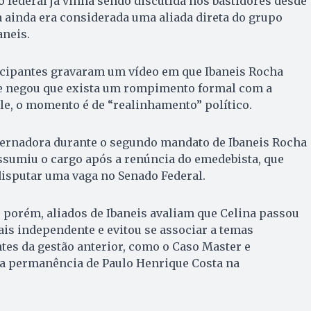
 federal já vinha sendo discutida nos bastidores desde
 ainda era considerada uma aliada direta do grupo
aneis.
ticipantes gravaram um vídeo em que Ibaneis Rocha
 e negou que exista um rompimento formal com a
le, o momento é de “realinhamento” político.
overnadora durante o segundo mandato de Ibaneis Rocha
sumiu o cargo após a renúncia do emedebista, que
disputar uma vaga no Senado Federal.
 porém, aliados de Ibaneis avaliam que Celina passou
is independente e evitou se associar a temas
es da gestão anterior, como o Caso Master e
a permanência de Paulo Henrique Costa na