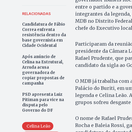
entre o partido e a gove
integrantes da legenda, 
RELACIONADAS
MDB no Distrito Federal
Candidatura de Fábio
chefe do Executivo local
Correa enfrenta
resistência dentro da
base governista em
Participaram da reunião
Cidade Ocidental
presidente da Câmara Le
Após anúncio de
Rafael Prudente, que pa
Celina na Estrutural,
candidato da sigla ao G
Arruda acusa
governadora de
copiar propostas de
O MDB já trabalha com a
campanha
Palácio do Buriti, em 
PSD apresenta Luiz
legenda e Celina Leão. A
Pitiman para vice na
grupos sofreu desgaste
disputa pelo
Governo do DF
O nome de Rafael Pruden
Rocha e Baleia Rossi, g
Celina Leão