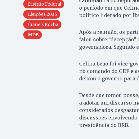
candidatura do deputado
Distrito Federal
o período em que Celina
Eleições 2026
político liderado por Ib
Ibaneis Rocha
Após a reunião, os par
MDB
falou sobre “decepção”
governadora. Segundo e
Celina Leão foi vice-g
no comando do GDF e as
deixou o governo para 
Desde que tomou posse,
a adotar um discurso ma
considerados desgastant
discussões envolvendo 
presidência do BRB.