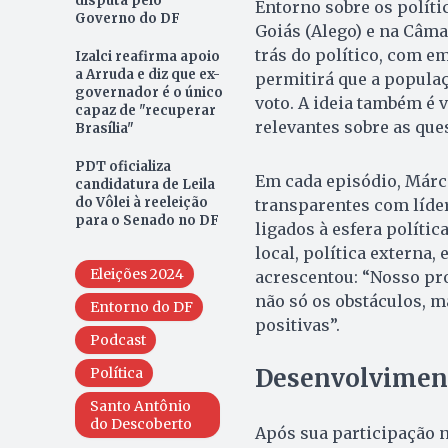
disputa pelo
Entorno sobre os políti
Governo do DF
Goiás (Alego) e na Câm
trás do político, com em
Izalci reafirma apoio
a Arruda e diz que ex-
permitirá que a populaç
governador é o único
voto. A ideia também é 
capaz de "recuperar
relevantes sobre as que
Brasília"
PDT oficializa
Em cada episódio, Márci
candidatura de Leila
do Vôlei à reeleição
transparentes com líder
para o Senado no DF
ligados à esfera políti
local, política externa,
Eleições 2024
acrescentou: “Nosso pro
não só os obstáculos, 
Entorno do DF
positivas”.
Podcast
Desenvolviment
Política
Santo Antônio
do Descoberto
Após sua participação n