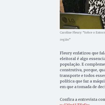
Caroline Fleury: “Sobre o Ento
região”
Fleury enfatizou que fal
eleitoral é algo essenc
população. E complemen
construtiva, porque, qu
transporte e todos esse
política que faz a máqu
em que a tomada de deci
Confira a entrevista com