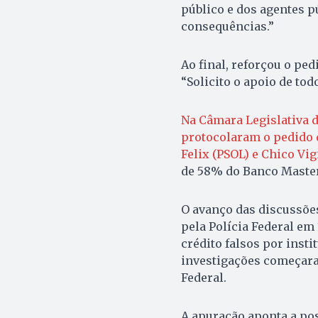
público e dos agentes p
consequências.”
Ao final, reforçou o ped
“Solicito o apoio de tod
Na Câmara Legislativa d
protocolaram o pedido d
Felix (PSOL) e Chico Vig
de 58% do Banco Master,
O avanço das discussõe
pela Polícia Federal em
crédito falsos por inst
investigações começara
Federal.
A apuração aponta a poss