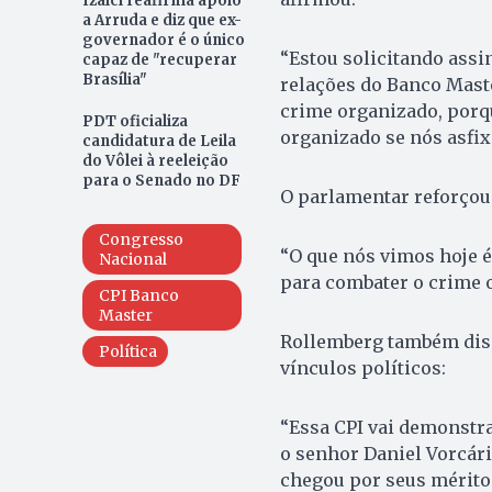
Izalci reafirma apoio
a Arruda e diz que ex-
governador é o único
“Estou solicitando assi
capaz de "recuperar
Brasília"
relações do Banco Mast
crime organizado, porq
PDT oficializa
organizado se nós asfi
candidatura de Leila
do Vôlei à reeleição
para o Senado no DF
O parlamentar reforçou 
Congresso
“O que nós vimos hoje é
Nacional
para combater o crime 
CPI Banco
Master
Rollemberg também diss
Política
vínculos políticos:
“Essa CPI vai demonstra
o senhor Daniel Vorcár
chegou por seus mérito