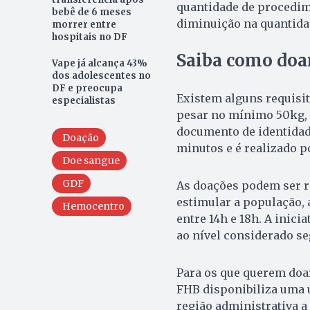
quantidade de procedim
bebê de 6 meses
diminuição na quantidad
morrer entre
hospitais no DF
Saiba como doa
Vape já alcança 43%
dos adolescentes no
DF e preocupa
Existem alguns requisito
especialistas
pesar no mínimo 50kg, 
documento de identidad
Doação
minutos e é realizado p
Doe sangue
GDF
As doações podem ser r
estimular a população,
Hemocentro
entre 14h e 18h. A inicia
ao nível considerado se
Para os que querem doar
FHB disponibiliza uma u
região administrativa a