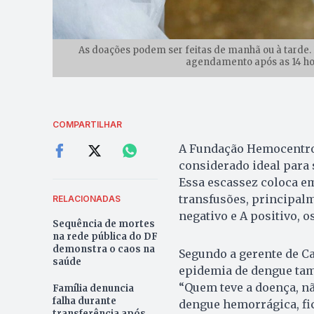
As doações podem ser feitas de manhã ou à tarde. 
agendamento após as 14 hora
COMPARTILHAR
A Fundação Hemocentro 
considerado ideal para 
Essa escassez coloca e
transfusões, principalm
RELACIONADAS
negativo e A positivo, 
Sequência de mortes
na rede pública do DF
demonstra o caos na
Segundo a gerente de Ca
saúde
epidemia de dengue ta
“Quem teve a doença, n
Família denuncia
falha durante
dengue hemorrágica, fi
transferência após