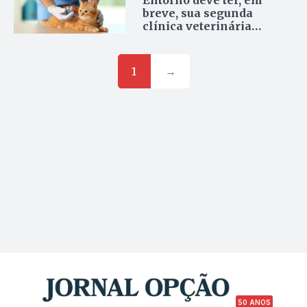
Entorno deve ter, em
breve, sua segunda
clínica veterinária
pública
1
→
50 ANOS