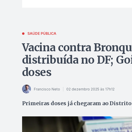
SAÚDE PÚBLICA
Vacina contra Bronqu
distribuída no DF; G
doses
Francisco Neto
02 dezembro 2025 às 17h12
Primeiras doses já chegaram ao Distrito