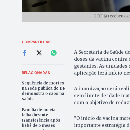
O DF já recebeu os
COMPARTILHAR
A Secretaria de Saúde do 
doses da vacina contra o
gestantes. As unidades 
aplicação terá início nes
RELACIONADAS
Sequência de mortes
A imunização será reali
na rede pública do DF
demonstra o caos na
sem limite de idade mat
saúde
com o objetivo de reduz
Família denuncia
falha durante
“O início da vacina mat
transferência após
importante estratégia d
bebê de 6 meses