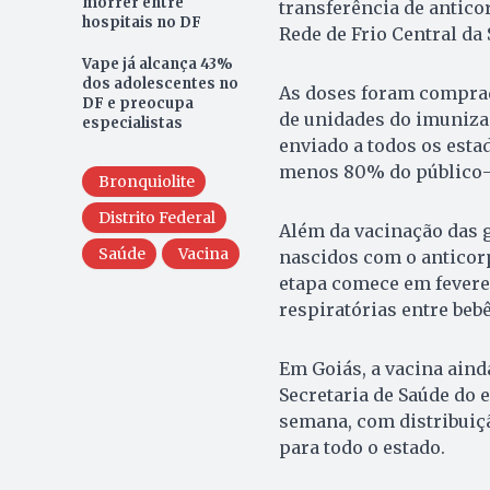
morrer entre
transferência de antico
hospitais no DF
Rede de Frio Central da 
Vape já alcança 43%
dos adolescentes no
As doses foram compra
DF e preocupa
de unidades do imunizan
especialistas
enviado a todos os estad
menos 80% do público-
Bronquiolite
Distrito Federal
Além da vacinação das 
Saúde
Vacina
nascidos com o anticor
etapa comece em fevere
respiratórias entre bebê
Em Goiás, a vacina aind
Secretaria de Saúde do 
semana, com distribuiç
para todo o estado.