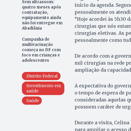
Sem ultrassom:
início da agenda. Segun
quatro meses após
pessoalmente os atendim
contratação,
equipamento ainda
“Hoje acordei às 5h30 
não foi entregue em
cirurgias que nós estam
Abadiânia
cirurgias eletivas. As 
Campanha de
pessoalmente como tudo
multivacinação
começa no DF com
foco em crianças e
De acordo com a govern
adolescentes
mil cirurgias na rede p
ampliação da capacidade
Distrito Federal
A expectativa do govern
Investimento em
saúde
o tempo de espera de pa
consideradas aquelas 
Saúde
possuem caráter de urg
Durante a visita, Celin
para ampliar o acesso d