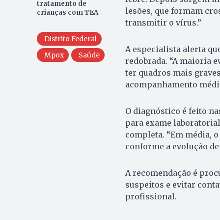
tratamento de
lesões, que formam cros
crianças com TEA
transmitir o vírus.”
Distrito Federal
A especialista alerta 
Mpox
Saúde
redobrada. “A maioria 
ter quadros mais graves
acompanhamento médico
O diagnóstico é feito n
para exame laboratorial
completa. “Em média, o 
conforme a evolução de 
A recomendação é proc
suspeitos e evitar cont
profissional.