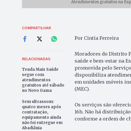
Atendimentos gratuitos na Esp
COMPARTILHAR
Por Cintia Ferreira
Moradores do Distrito F
RELACIONADAS
saúde e bem-estar na Esp
promovida pelo Serviço 
Tenda Mais Saúde
disponibiliza atendime
segue com
atendimentos
em unidades móveis ins
gratuitos até sábado
(MEC).
no Novo Gama
Sem ultrassom:
Os serviços são oferecid
quatro meses após
16h. Não há distribuiçã
contratação,
equipamento ainda
conforme a ordem de ch
não foi entregue em
Abadiânia