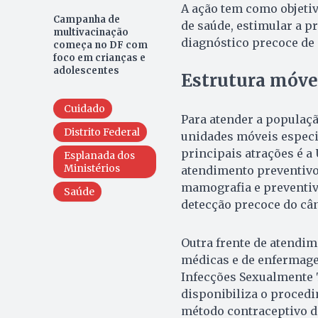
A ação tem como objetiv
Campanha de
de saúde, estimular a p
multivacinação
diagnóstico precoce de
começa no DF com
foco em crianças e
adolescentes
Estrutura móvel
Cuidado
Para atender a populaç
Distrito Federal
unidades móveis especi
principais atrações é a
Esplanada dos
Ministérios
atendimento preventivo 
mamografia e preventiv
Saúde
detecção precoce do cân
Outra frente de atendim
médicas e de enfermage
Infecções Sexualmente 
disponibiliza o procedi
método contraceptivo d