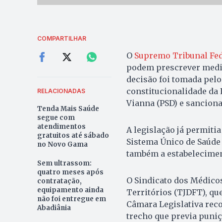
COMPARTILHAR
O
Supremo Tribunal Fed
podem prescrever medi
decisão foi tomada pelo
constitucionalidade da L
RELACIONADAS
Vianna (PSD) e sancion
Tenda Mais Saúde
segue com
atendimentos
A legislação já permiti
gratuitos até sábado
Sistema Único de Saúde 
no Novo Gama
também a estabelecimen
Sem ultrassom:
quatro meses após
O Sindicato dos Médicos
contratação,
equipamento ainda
Territórios (TJDFT), qu
não foi entregue em
Câmara Legislativa reco
Abadiânia
trecho que previa puniç