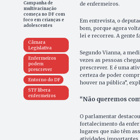
Campanha de
de enfermeiros.
multivacinação
começa no DF com
foco em crianças e
Em entrevista, o deputa
adolescentes
bom, porque agora volta 
lei e recorreu. A gente f
Câmara
Legislativa
Segundo Vianna, a medid
Enfermeiros
vezes as pessoas chega
podem
prescrever. E é uma ati
prescrever
certeza de poder compr
Entorno do DF
houver na pública”, expl
STF libera
enfermeiros
“Não queremos comp
O parlamentar destacou
fortalecimento da enfe
lugares que não têm ass
atividades importantes 