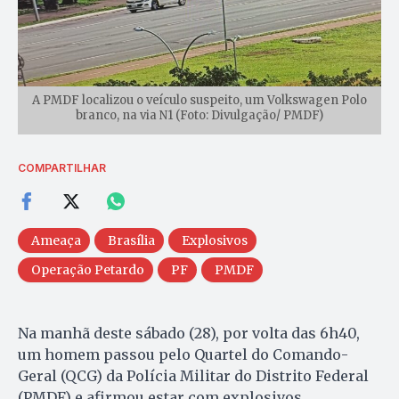
A PMDF localizou o veículo suspeito, um Volkswagen Polo
branco, na via N1 (Foto: Divulgação/ PMDF)
COMPARTILHAR
Ameaça
Brasília
Explosivos
Operação Petardo
PF
PMDF
Na manhã deste sábado (28), por volta das 6h40,
um homem passou pelo Quartel do Comando-
Geral (QCG) da Polícia Militar do Distrito Federal
(PMDF) e afirmou estar com explosivos,