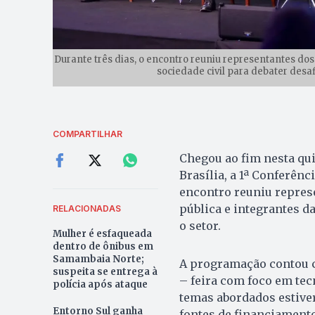
Durante três dias, o encontro reuniu representantes dos
sociedade civil para debater desaf
COMPARTILHAR
Chegou ao fim nesta quin
Brasília, a 1ª Conferênc
encontro reuniu repres
pública e integrantes da
RELACIONADAS
o setor.
Mulher é esfaqueada
dentro de ônibus em
Samambaia Norte;
A programação contou co
suspeita se entrega à
– feira com foco em tec
polícia após ataque
temas abordados estiver
Entorno Sul ganha
fontes de financiamento