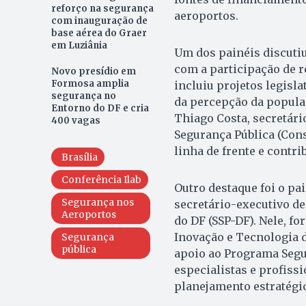
reforço na segurança
aeroportos.
com inauguração de
base aérea do Graer
em Luziânia
Um dos painéis discutiu
com a participação de re
Novo presídio em
Formosa amplia
incluiu projetos legisl
segurança no
da percepção da populaç
Entorno do DF e cria
Thiago Costa, secretári
400 vagas
Segurança Pública (Cons
linha de frente e contri
Brasília
Conferência Ilab
Outro destaque foi o pa
Segurança nos
secretário-executivo de
Aeroportos
do DF (SSP-DF). Nele, f
Inovação e Tecnologia d
Segurança
pública
apoio ao Programa Segur
especialistas e profiss
planejamento estratégic